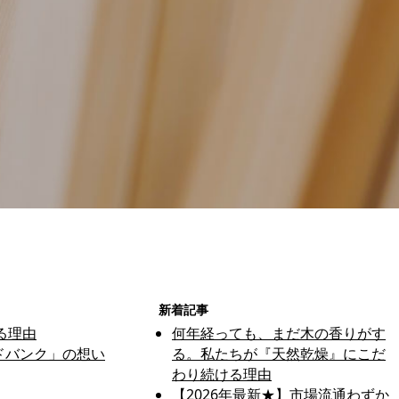
新着記事
る理由
何年経っても、まだ木の香りがす
ドバンク」の想い
る。私たちが『天然乾燥』にこだ
わり続ける理由
【2026年最新★】市場流通わずか