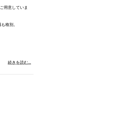
をご用意していま
感も格別。
続きを読む...