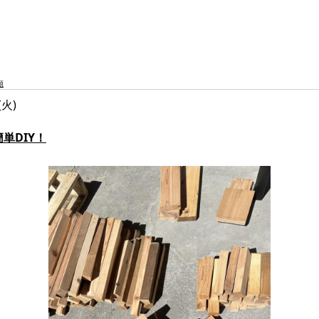
類
(火)
単DIY！