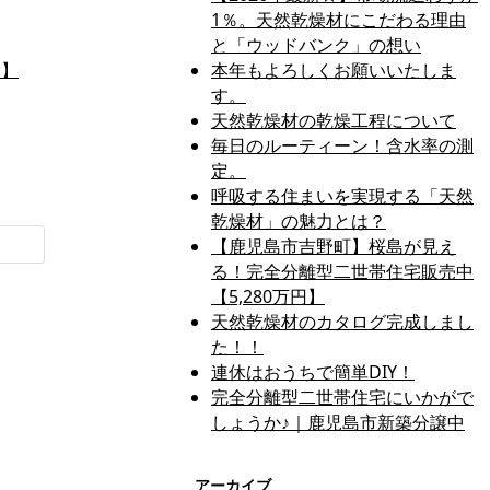
1％。天然乾燥材にこだわる理由
と「ウッドバンク」の想い
円】
本年もよろしくお願いいたしま
す。
天然乾燥材の乾燥工程について
毎日のルーティーン！含水率の測
定。
呼吸する住まいを実現する「天然
乾燥材」の魅力とは？
【鹿児島市吉野町】桜島が見え
る！完全分離型二世帯住宅販売中
【5,280万円】
天然乾燥材のカタログ完成しまし
た！！
連休はおうちで簡単DIY！
完全分離型二世帯住宅にいかがで
しょうか♪｜鹿児島市新築分譲中
アーカイブ