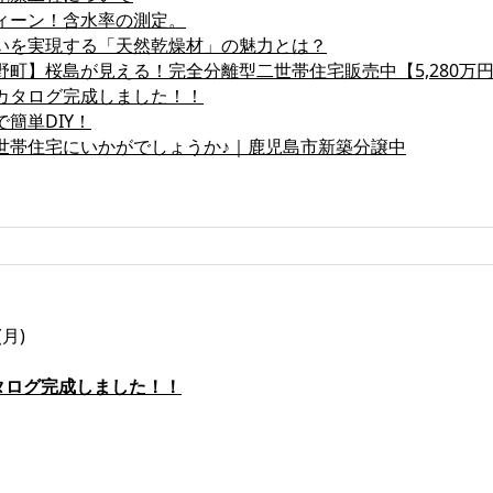
ィーン！含水率の測定。
いを実現する「天然乾燥材」の魅力とは？
野町】桜島が見える！完全分離型二世帯住宅販売中【5,280万
カタログ完成しました！！
簡単DIY！
世帯住宅にいかがでしょうか♪｜鹿児島市新築分譲中
(月)
タログ完成しました！！